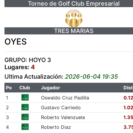
Torneo de Golf Club Empresarial
TRES MARIAS
OYES
GRUPO: HOYO 3
Lugares:
4
Ultima Actualización:
2026-06-04 19:35
Po
Club
Jugador
Dist
1
Oswaldo Cruz Padilla
0.1
2
Gustavo Carriedo
1.0
3
Roberto Valenzuela
1.3
4
Roberto Diaz
3.7