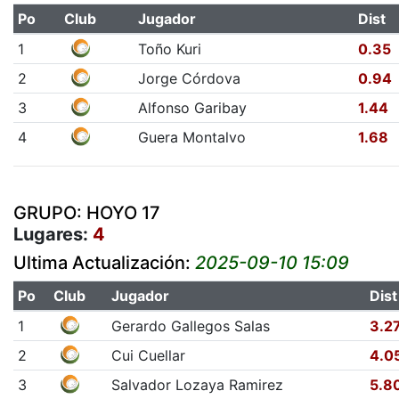
Po
Club
Jugador
Dist
1
Toño Kuri
0.35
2
Jorge Córdova
0.94
3
Alfonso Garibay
1.44
4
Guera Montalvo
1.68
GRUPO: HOYO 17
Lugares:
4
Ultima Actualización:
2025-09-10 15:09
Po
Club
Jugador
Dist
1
Gerardo Gallegos Salas
3.2
2
Cui Cuellar
4.0
3
Salvador Lozaya Ramirez
5.8